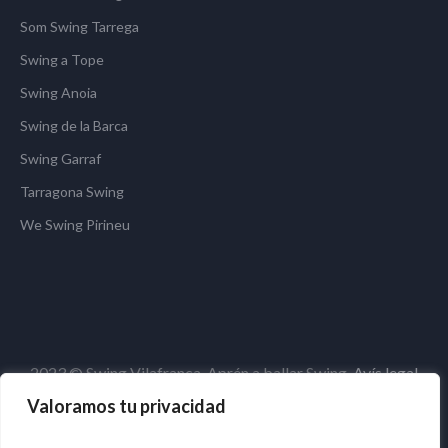
Som Swing Tarrega
Swing a Tope
Swing Anoia
Swing de la Barca
Swing Garraf
Tarragona Swing
We Swing Pirineu
2023 © Swing Vilafranca. Aprén a ballar Swing.
Avís legal
Valoramos tu privacidad