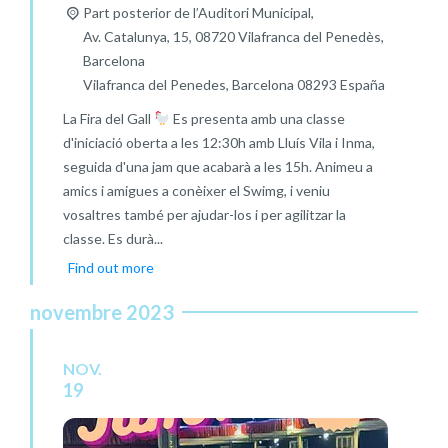
Part posterior de l’Auditori Municipal,
Av. Catalunya, 15, 08720 Vilafranca del Penedès,
Barcelona
Vilafranca del Penedes
,
Barcelona
08293
España
La Fira del Gall
Es presenta amb una classe
d'iniciació oberta a les 12:30h amb Lluís Vila i Inma,
seguida d'una jam que acabarà a les 15h. Animeu a
amics i amigues a conèixer el Swimg, i veniu
vosaltres també per ajudar-los i per agilitzar la
classe. Es durà...
Find out more
novembre 2023
NOV.
19