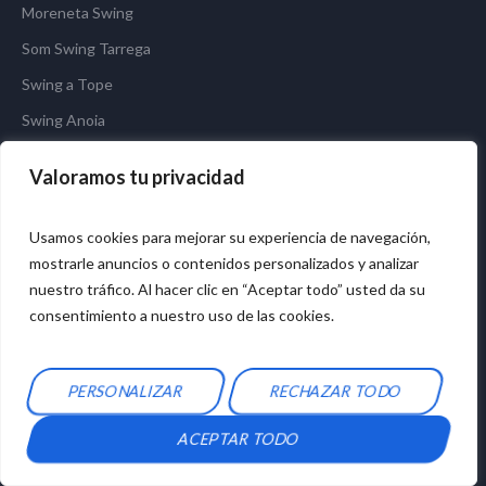
Moreneta Swing
Som Swing Tarrega
Swing a Tope
Swing Anoia
Swing de la Barca
Valoramos tu privacidad
Swing Garraf
Tarragona Swing
Usamos cookies para mejorar su experiencia de navegación,
We Swing Pirineu
mostrarle anuncios o contenidos personalizados y analizar
nuestro tráfico. Al hacer clic en “Aceptar todo” usted da su
consentimiento a nuestro uso de las cookies.
PERSONALIZAR
RECHAZAR TODO
2023 © Swing Vilafranca. Aprén a ballar Swing.
Avís legal
ACEPTAR TODO