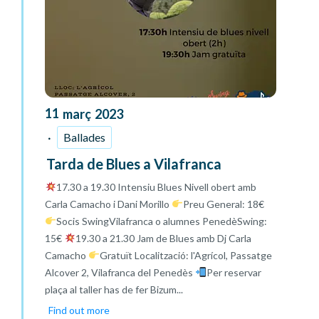
11
març
2023
Ballades
Tarda de Blues a Vilafranca
17.30 a 19.30 Intensiu Blues Nivell obert amb
Carla Camacho i Dani Morillo
Preu General: 18€
Socis SwingVilafranca o alumnes PenedèSwing:
15€
19.30 a 21.30 Jam de Blues amb Dj Carla
Camacho
Gratuït Localització: l'Agrícol, Passatge
Alcover 2, Vilafranca del Penedès
Per reservar
plaça al taller has de fer Bizum...
Find out more